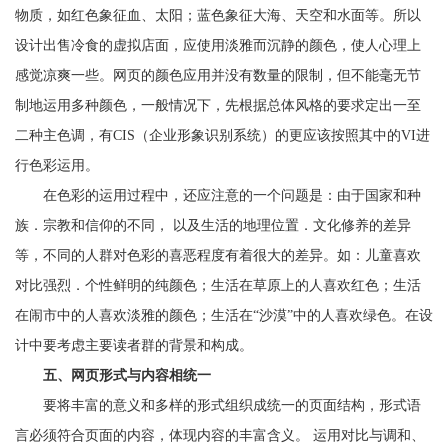
物质，如红色象征血、太阳；蓝色象征大海、天空和水面等。所以
设计出售冷食的虚拟店面，应使用淡雅而沉静的颜色，使人心理上
感觉凉爽一些。网页的颜色应用并没有数量的限制，但不能毫无节
制地运用多种颜色，一般情况下，先根据总体风格的要求定出一至
二种主色调，有CIS（企业形象识别系统）的更应该按照其中的VI进
行色彩运用。
在色彩的运用过程中，还应注意的一个问题是：由于国家和种
族．宗教和信仰的不同， 以及生活的地理位置．文化修养的差异
等，不同的人群对色彩的喜恶程度有着很大的差异。如：儿童喜欢
对比强烈．个性鲜明的纯颜色；生活在草原上的人喜欢红色；生活
在闹市中的人喜欢淡雅的颜色；生活在“沙漠”中的人喜欢绿色。在设
计中要考虑主要读者群的背景和构成。
五、网页形式与内容相统一
要将丰富的意义和多样的形式组织成统一的页面结构，形式语
言必须符合页面的内容，体现内容的丰富含义。 运用对比与调和、