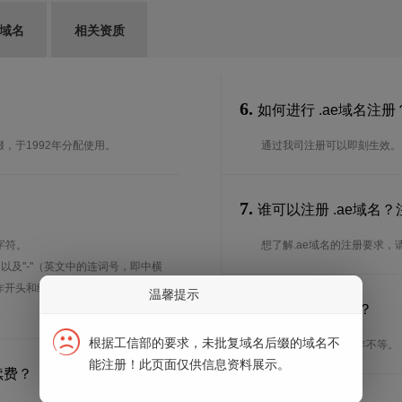
G域名
相关资质
6.
如何进行 .ae域名注册
缀，于1992年分配使用。
通过我司注册可以即刻生效。
7.
谁可以注册 .ae域名
字符。
想了解.ae域名的注册要求，
、以及"-"（英文中的连词号，即中横
能用作开头和结尾。注*中文域名实际是
温馨提示
8.
注册期限是多长？
根据工信部的要求，未批复域名后缀的域名不
注册期限从1年到10年不等。
能注册！此页面仅供信息资料展示。
续费？