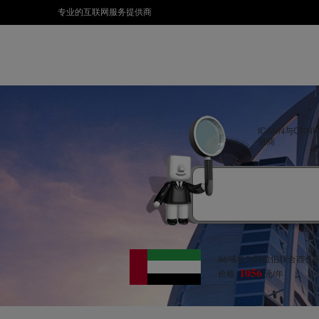
专业的互联网服务提供商
ICANN与CNN
册商
ae域名为阿拉伯联合酋长国国
1056
价格:
元/年