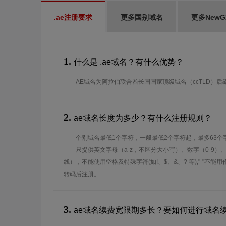
.ae注册要求
更多国别域名
更多New
1.
什么是 .ae域名？有什么优势？
AE域名为阿拉伯联合酋长国国家顶级域名（ccTLD）后
2.
ae域名长度为多少？有什么注册规则？
个别域名最低1个字符，一般最低2个字符起，最多63个
只提供英文字母（a-z，不区分大小写）、数字（0-9）
线），不能使用空格及特殊字符(如!、$、&、? 等),"-"不
转码后注册。
3.
ae域名续费宽限期多长？要如何进行域名