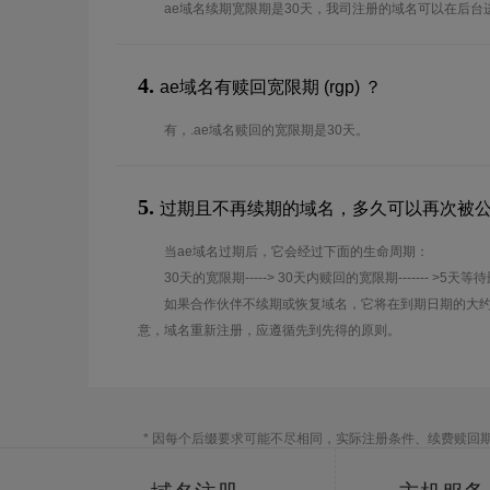
ae域名续期宽限期是30天，我司注册的域名可以在后台
4.
ae域名有赎回宽限期 (rgp) ？
有，.ae域名赎回的宽限期是30天。
5.
过期且不再续期的域名，多久可以再次被
当ae域名过期后，它会经过下面的生命周期：
30天的宽限期-----> 30天内赎回的宽限期------- >5天等
如果合作伙伴不续期或恢复域名，它将在到期日期的大约
意，域名重新注册，应遵循先到先得的原则。
* 因每个后缀要求可能不尽相同，实际注册条件、续费赎回