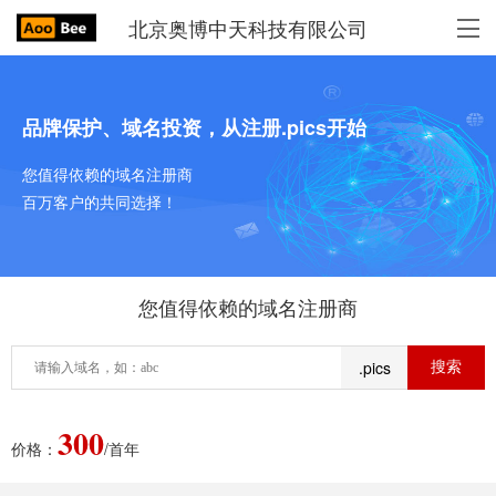
北京奥博中天科技有限公司
品牌保护、域名投资，从注册.pics开始
您值得依赖的域名注册商
百万客户的共同选择！
您值得依赖的域名注册商
.pics
300
价格：
/首年