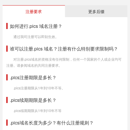
注册要求
更多后缀
如何进行.pics 域名注册？
通过我司注册可以即刻生效。
谁可以注册.pics 域名？注册有什么特别要求限制吗？
对注册.pics域名的资格没有任何限制，任何一个国家的个人或企业均可
注册。请参阅域名的共同注册要求。
.pics注册期限是多长？
.pics注册期限从1年到10年不等。
.pics续期期限是多长？
.pics续期期限从1年到10年不等
.pics域名长度为多少？有什么注册规则？