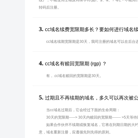
线），不能使用空格及特殊字符(如!、$、&、? 等),"-"不
转码后注册。
3.
cc域名续费宽限期多长？要如何进行域名
cc域名续期宽限期是30天，我司注册的域名可以在后台
4.
cc域名有赎回宽限期 (rgp) ？
有，.cc域名赎回的宽限期是30天。
5.
过期且不再续期的域名，多久可以再次被
当cc域名过期后，它会经过下面的生命周期：
30天的宽限期-----> 30天内赎回的宽限期------- >5天等
如果合作伙伴不续期或恢复域名，它将在到期日期的大约
意，域名重新注册，应遵循先到先得的原则。