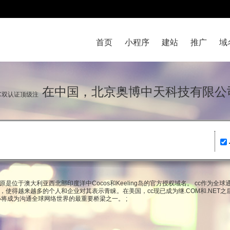
首页
小程序
建站
推广
域
在中国，北京奥博中天科技有限公
IC双认证顶级注
原是位于澳大利亚西北部印度洋中Cocos和Keeling岛的官方授权域名。 cc作为全球通用域
缩写，使得越来越多的个人和企业对其表示青睐。在美国，cc现已成为继.COM和.NET
必将成为沟通全球网络世界的最重要桥梁之一。 ;