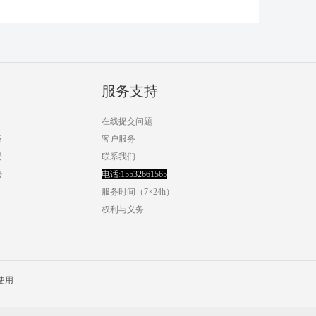
服务支持
在线提交问题
绍
客户服务
局
联系我们
势
电话
:
15532661565
服务时间（7×24h）
权利与义务
使用