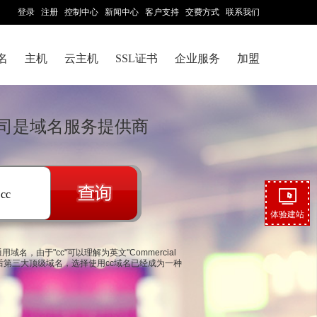
登录
注册
控制中心
新闻中心
客户支持
交费方式
联系我们
名
主机
云主机
SSL证书
企业服务
加盟
司是域名服务提供商
.cc
体验建站
名，由于"cc"可以理解为英文"Commercial
之后第三大顶级域名，选择使用cc域名已经成为一种