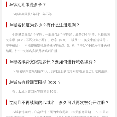
.lv续期期限是多长？
.lv续期期限从1年到10年不等
.lv域名长度为多少？有什么注册规则？
个别域名最低1个字符，一般最低2个字符起，最多63个字符。只提供英
文字母（a-z，不区分大小写）、数字（0-9）、以及"-"（英文中的连词号，
即中横线），不能使用空格及特殊字符(如!、$、&、? 等),"-"不能用作开头和
结尾。注*中文域名实际是转码后注册。
.lv域名续费宽限期多长？要如何进行域名续费？
.lv 域名续期宽限期是30天，我司注册的域名可以在后台进行续费生效。
.lv域名有赎回宽限期 (rgp) ？
有，.lv域名赎回的宽限期是30天。
过期且不再续期的.lv域名，多久可以再次被公开注册？
.lv域名过期后，它会经过下面的生命周期：30天的宽限期-----> 30天内